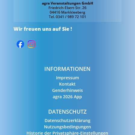
agra Veranstaltungen GmbH
Friedrich-Ebert-Str. 26
04416 Markkleeberg
Tel. 0341 / 989 72 101
Wir freuen uns auf Sie !
INFORMATIONEN
Impressum
Kontakt
Genderhinweis
agra 2026 App
DATENSCHUTZ
Datenschutzerklärung
Nutzungsbedingungen
Historie der Privatsphäre-Einstellungen