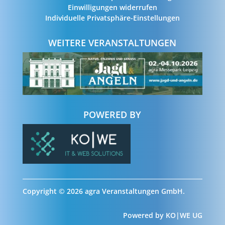
Einwilligungen widerrufen
Individuelle Privatsphäre-Einstellungen
WEITERE VERANSTALTUNGEN
POWERED BY
Copyright © 2026 agra Veranstaltungen GmbH.
Powered by
KO|WE UG