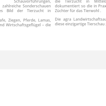
chauvorführungen,
die Tierzucht in Mitte
d zahlreiche Sonderschauen
dokumentiert so die in Pra
ges Bild der Tierzucht in
Züchter für das Tierwohl .
Die agra Landwirtschaftsau
afe, Ziegen, Pferde, Lamas,
diese einzigartige Tierschau
d Wirtschaftsgeflügel – die